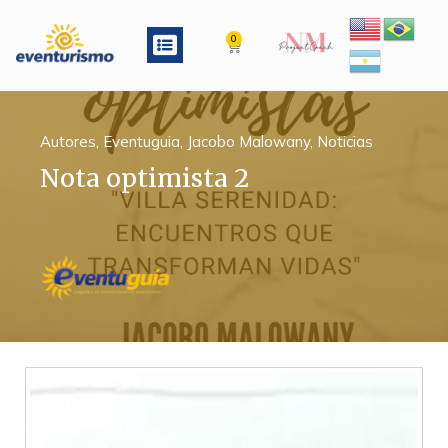
Ir
al
Menu
0
Cart
contenido
Autores
,
Eventuguia
,
Jacobo Malowany
,
Noticias
Nota optimista 2