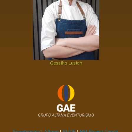
Gessika Lusich
Eventurismo
|
Altana
|
PUDE
|
NM Project Coach