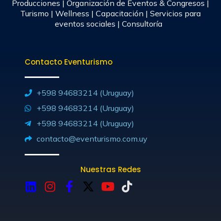
Producciones | Organización de Eventos & Congresos |
Turismo | Wellness | Capacitación | Servicios para
eventos sociales | Consultoría
Contacto Eventurismo
+598 94683214 (Uruguay)
+598 94683214 (Uruguay)
+598 94683214 (Uruguay)
contacto@eventurismo.com.uy
Nuestras Redes
L
I
F
X
Y
T
i
n
a
-
o
i
n
s
c
t
u
k