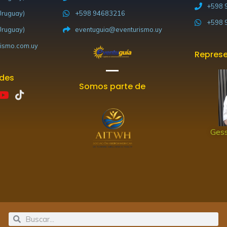
+598 
ruguay)
+598 94683216
+598 
ruguay)
eventuguia@eventurismo.uy
ismo.com.uy
Represe
edes
Somos parte de
Y
T
o
i
u
k
t
t
Gess
u
o
b
k
e
Search
Search