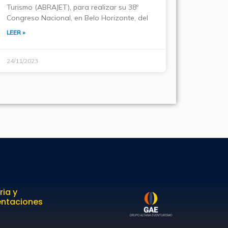
Turismo (ABRAJET), para realizar su 38º
Congreso Nacional, en Belo Horizonte, del
LEER »
24/11/2023
ria y
entaciones