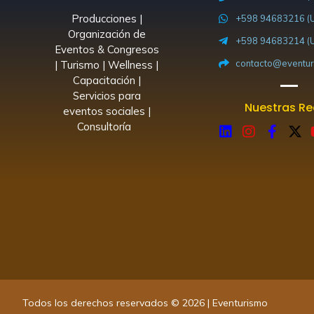
Producciones |
+598 94683216 (U
Organización de
+598 94683214 (U
Eventos & Congresos
contacto@eventur
| Turismo | Wellness |
Capacitación |
Servicios para
Nuestras R
eventos sociales |
Consultoría
L
I
F
X
i
n
a
-
n
s
c
t
k
t
e
w
e
a
b
i
d
g
o
t
i
r
o
t
n
a
k
e
m
-
r
f
Todos los derechos reservados © 2026 | Eventurismo