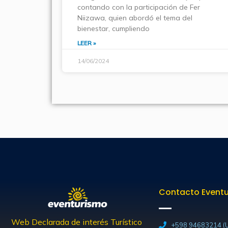
contando con la participación de Fer
Niizawa, quien abordó el tema del
bienestar, cumpliendo
LEER »
14/06/2024
Contacto Event
Web Declarada de interés Turístico
+598 94683214 (U