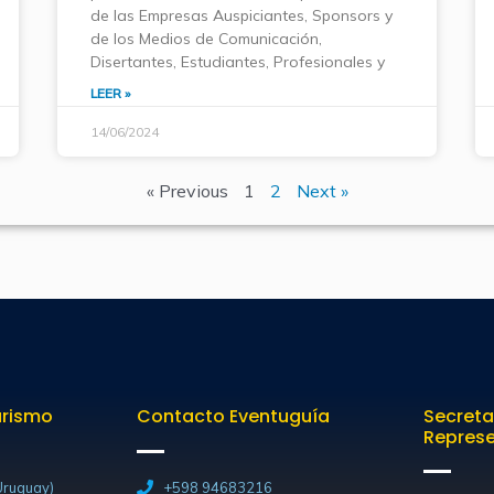
de las Empresas Auspiciantes, Sponsors y
de los Medios de Comunicación,
Disertantes, Estudiantes, Profesionales y
LEER »
14/06/2024
« Previous
1
2
Next »
urismo
Contacto Eventuguía
Secreta
Repres
ruguay)
+598 94683216