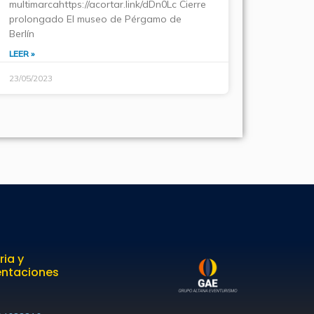
multimarcahttps://acortar.link/dDn0Lc Cierre
prolongado El museo de Pérgamo de
Berlín
LEER »
23/05/2023
ria y
entaciones