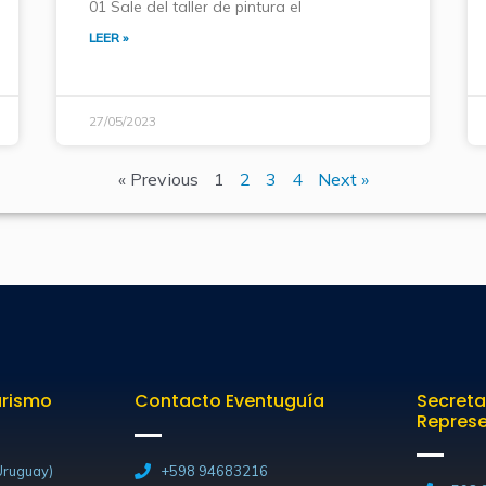
01 Sale del taller de pintura el
LEER »
27/05/2023
« Previous
1
2
3
4
Next »
urismo
Contacto Eventuguía
Secreta
Repres
ruguay)
+598 94683216