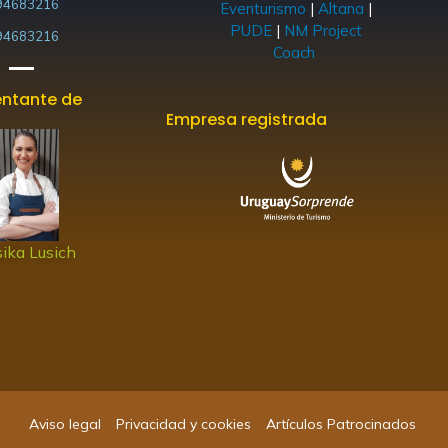
94683216
Eventurismo
|
Altana
|
PUDE
|
NM Project
94683216
Coach
ntante de
Empresa registrada
ika Lusich
Aviso legal
Privacidad y cookies
Artículos Patrocinados