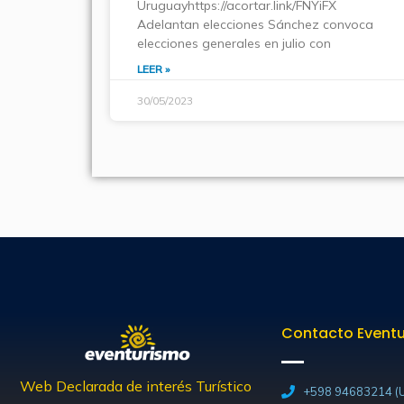
Uruguayhttps://acortar.link/FNYiFX
Adelantan elecciones Sánchez convoca
elecciones generales en julio con
LEER »
30/05/2023
Contacto Event
Web Declarada de interés Turístico
+598 94683214 (U