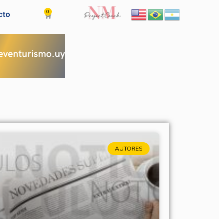
0
Cart
cto
AUTORES