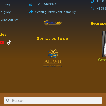
+598 
ruguay)
+598 94683216
+598 
ruguay)
eventuguia@eventurismo.uy
ismo.com.uy
Represe
edes
Somos parte de
Y
T
o
i
u
k
t
t
Gess
u
o
b
k
e
Search
Search