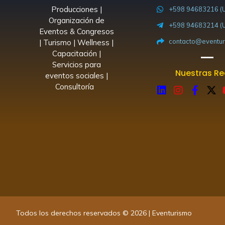
Producciones |
+598 94683216 (U
Organización de
+598 94683214 (U
Eventos & Congresos
contacto@eventur
| Turismo | Wellness |
Capacitación |
Servicios para
Nuestras R
eventos sociales |
Consultoría
L
I
F
X
i
n
a
-
n
s
c
t
k
t
e
w
e
a
b
i
d
g
o
t
i
r
o
t
n
a
k
e
m
-
r
f
Todos los derechos reservados © 2026 | Eventurismo