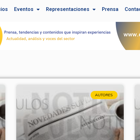
cios
Eventos
Representaciones
Prensa
Conta
Page
Page
Page
Page
AUTORES