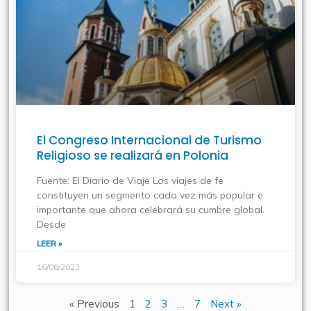
El Congreso Internacional de Turismo
Religioso se realizará en Polonia
Fuente: El Diario de Viaje Los viajes de fe
constituyen un segmento cada vez más popular e
importante que ahora celebrará su cumbre global.
Desde
LEER »
16/08/2023
« Previous
1
2
3
…
7
Next »