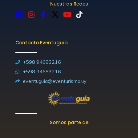
Nuestras Redes
L
I
F
X
Y
T
i
n
a
-
o
i
n
s
c
t
u
k
k
t
e
w
t
t
Contacto Eventuguía
e
a
b
i
u
o
d
g
o
t
b
k
i
r
o
t
e
+598 94683216
n
a
k
e
+598 94683216
m
-
r
eventuguia@eventurismo.uy
f
Somos parte de