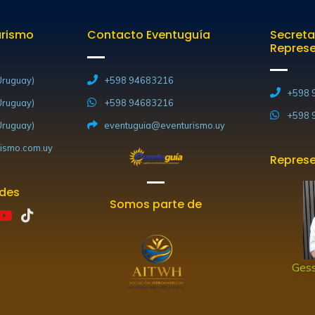
urismo
Contacto Eventuguía
Secreta
Repres
ruguay)
+598 94683216
+598 
ruguay)
+598 94683216
+598 
ruguay)
eventuguia@eventurismo.uy
ismo.com.uy
Represe
edes
Somos parte de
Y
T
o
i
u
k
t
t
Gess
u
o
b
k
e