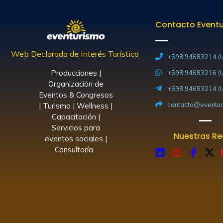
Contacto Event
Web Declarada de interés Turístico
+598 94683214 (U
Producciones |
+598 94683216 (U
Organización de
+598 94683214 (U
Eventos & Congresos
contacto@eventur
| Turismo | Wellness |
Capacitación |
Servicios para
Nuestras R
eventos sociales |
Consultoría
L
I
F
X
i
n
a
-
n
s
c
t
k
t
e
w
e
a
b
i
d
g
o
t
i
r
o
t