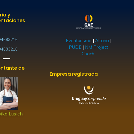
ria y
entaciones
94683216
Eventurismo
|
Altana
|
PUDE
|
NM Project
94683216
Coach
ntante de
Empresa registrada
ika Lusich