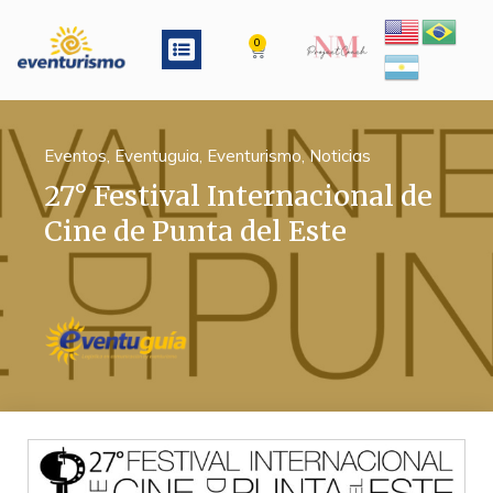
Ir
al
Menu
0
Cart
contenido
Eventos
,
Eventuguia
,
Eventurismo
,
Noticias
27° Festival Internacional de
Cine de Punta del Este