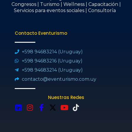
Congresos | Turismo | Wellness | Capacitación |
Servicios para eventos sociales | Consultoría
Contacto Eventurismo
+598 94683214 (Uruguay)
+598 94683216 (Uruguay)
+598 94683214 (Uruguay)
contacto@eventurismo.com.uy
Nuestras Redes
L
I
F
X
Y
T
i
n
a
-
o
i
n
s
c
t
u
k
k
t
e
w
t
t