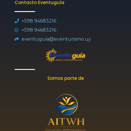
Contacto Eventuguía
e
a
b
i
u
o
d
g
o
t
b
k
i
r
o
t
e
+598 94683216
n
a
k
e
+598 94683216
m
-
r
f
eventuguia@eventurismo.uy
Somos parte de