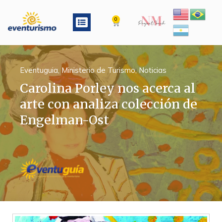
Ir
al
Menu
0
Cart
contenido
Eventuguia
,
Ministerio de Turismo
,
Noticias
Carolina Porley nos acerca al
arte con analiza colección de
Engelman-Ost