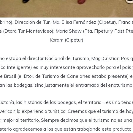
brino), Dirección de Tur., Ma. Elisa Fernández (Cipetur), Franc
 (Dtora Tur Montevideo); María Shaw (Pta. Fipetur y Past Pte
Karam (Cipetur)
mo estaba el director Nacional de Turismo, Mag. Cristian Pos q
tico Inteligente) es muy interesante aprovecharlo para el paí
e Brasil (el Dtor. de Turismo de Canelones estaba presente) 
 eran las bodegas, sino justamente el entramado del enoturismo
ductor/a, las historias de las bodegas, el territorio… es una t
er con la experiencia turística. Creemos que el turismo de h
r mejor al territorio. Siempre decimos que el turismo no es un
isterio agradecemos a los que están trabajando este producto 