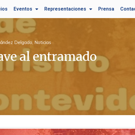
cios
Eventos
Representaciones
Prensa
Conta
rnández Delgado
,
Noticias
lave al entramado