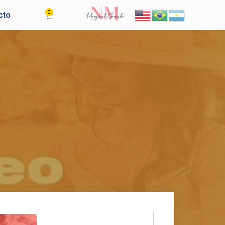
0
Cart
cto