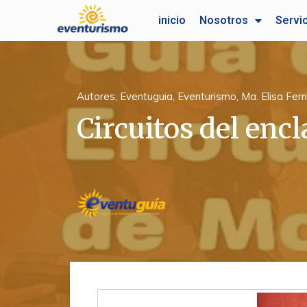
Ir
inicio
Nosotros
Servi
al
contenido
Autores
,
Eventuguia
,
Eventurismo
,
Ma. Elisa Fe
Circuitos del enc