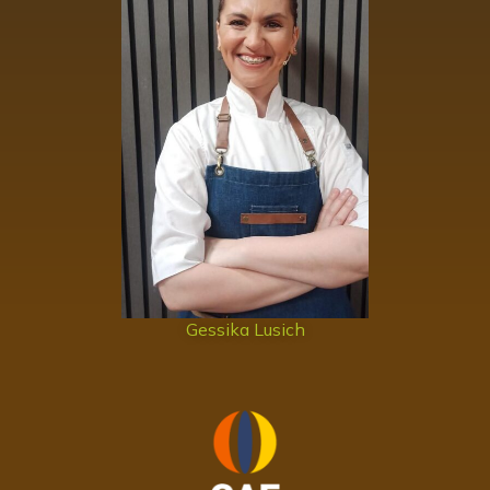
Gessika Lusich