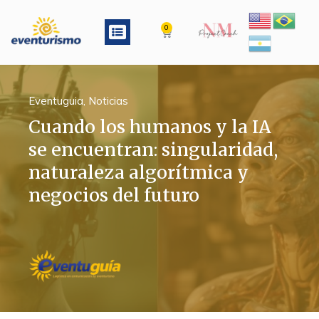
Ir
al
Menu
0
Cart
contenido
Eventuguia
,
Noticias
Cuando los humanos y la IA
se encuentran: singularidad,
naturaleza algorítmica y
negocios del futuro