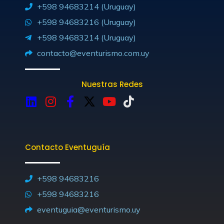
+598 94683214 (Uruguay)
+598 94683216 (Uruguay)
+598 94683214 (Uruguay)
contacto@eventurismo.com.uy
Nuestras Redes
L
I
F
X
Y
T
i
n
a
-
o
i
n
s
c
t
u
k
k
t
e
w
t
t
Contacto Eventuguía
e
a
b
i
u
o
d
g
o
t
b
k
i
r
o
t
e
+598 94683216
n
a
k
e
+598 94683216
m
-
r
eventuguia@eventurismo.uy
f