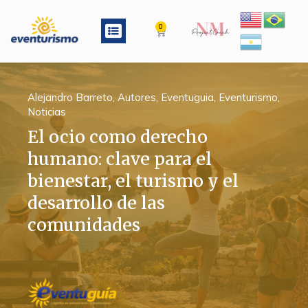
Ir
al
Menu
0
Cart
contenido
Alejandro Barreto
,
Autores
,
Eventuguia
,
Eventurismo
,
Noticias
El ocio como derecho
humano: clave para el
bienestar, el turismo y el
desarrollo de las
comunidades