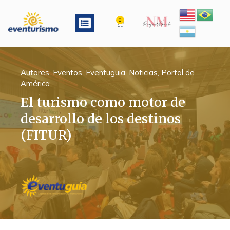
Ir
al
Menu
0
Cart
contenido
Autores
,
Eventos
,
Eventuguia
,
Noticias
,
Portal de
América
El turismo como motor de
desarrollo de los destinos
(FITUR)