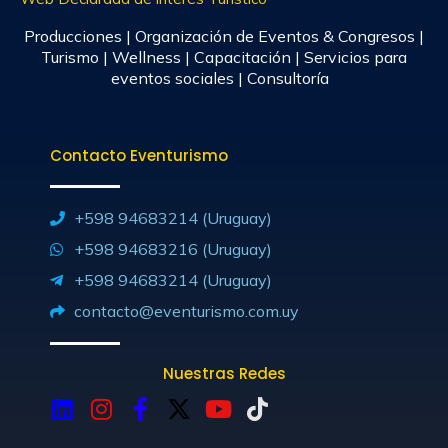
Producciones | Organización de Eventos & Congresos |
Turismo | Wellness | Capacitación | Servicios para
eventos sociales | Consultoría
Contacto Eventurismo
+598 94683214 (Uruguay)
+598 94683216 (Uruguay)
+598 94683214 (Uruguay)
contacto@eventurismo.com.uy
Nuestras Redes
L
I
F
X
Y
T
i
n
a
-
o
i