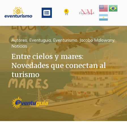
Ir
al
Menu
0
Cart
contenido
Autores
,
Eventuguia
,
Eventurismo
,
Jacobo Malowany
,
Noticias
Entre cielos y mares:
Novedades que conectan al
turismo