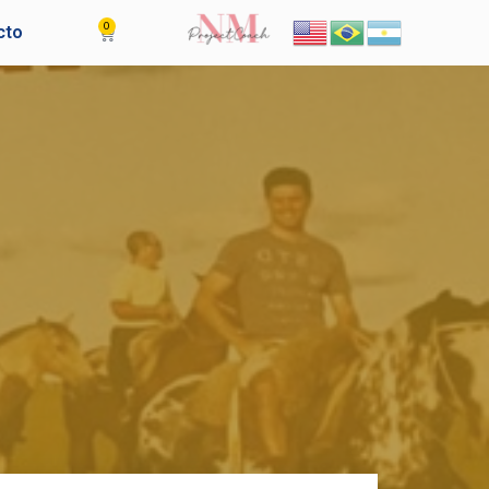
0
Cart
cto