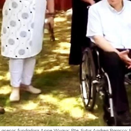
y asesor; fundadora Anne Wyaux; Pte. Sutur Andrea Baracco; Es