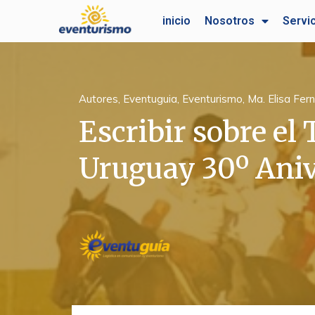
Ir
inicio
Nosotros
Servi
al
contenido
Autores
,
Eventuguia
,
Eventurismo
,
Ma. Elisa Fe
Escribir sobre el
Uruguay 30º Ani