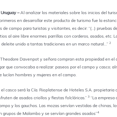
e Uruguay –
Al analizar los materiales sobre los inicios del turi
 primeros en desarrollar este producto de turismo fue la estan
os de campo para turistas y visitantes, es decir: “(…) pruebas
tios al aire libre enormes parrillas con corderos, asados, etc. 
2
 deleite unido a tantas tradiciones en un marco natural…”
e Theodore Davenpot y señora compran esta propiedad en el a
ugar que convocaba a realizar: paseos por el campo y casco; 
ue lucían hombres y mujeres en el campo.
l casco será la Cía. Rioplatense de Hoteles S.A. propietaria 
3
fruten de asados criollos y fiestas folclóricas.”
“La empresa d
mpo y los gauchos. Las mozas servían vestidas de chinas, los 
4
n grupos de Malambo y se servían grandes asados”