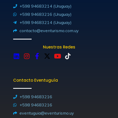
+598 94683214 (Uruguay)
+598 94683216 (Uruguay)
+598 94683214 (Uruguay)
contacto@eventurismo.com.uy
Nuestras Redes
L
I
F
X
Y
T
i
n
a
-
o
i
n
s
c
t
u
k
k
t
e
w
t
t
Contacto Eventuguía
e
a
b
i
u
o
d
g
o
t
b
k
i
r
o
t
e
+598 94683216
n
a
k
e
+598 94683216
m
-
r
eventuguia@eventurismo.uy
f