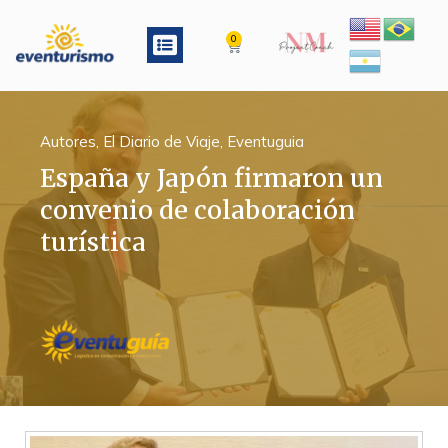
Ir
al
Menu
0
Cart
contenido
Autores
,
El Diario de Viaje
,
Eventuguia
España y Japón firmaron un
convenio de colaboración
turística