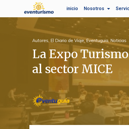
Ir
inicio
Nosotros
Servi
al
contenido
Autores
,
El Diario de Viaje
,
Eventuguia
,
Noticias
La Expo Turismo
al sector MICE