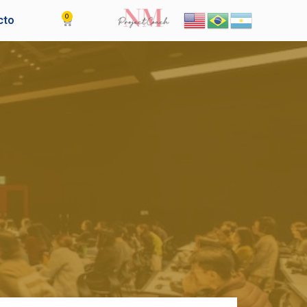
0
Cart
cto