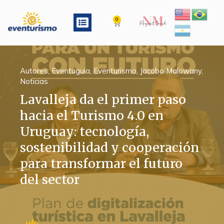
Ir
al
Menu
0
Cart
contenido
Autores
,
Eventuguia
,
Eventurismo
,
Jacobo Malowany
,
Noticias
Lavalleja da el primer paso
hacia el Turismo 4.0 en
Uruguay: tecnología,
sostenibilidad y cooperación
para transformar el futuro
del sector