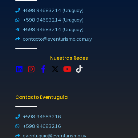
+598 94683214 (Uruguay)
+598 94683214 (Uruguay)
+598 94683214 (Uruguay)
contacto@eventurismo.com.uy
Nuestras Redes
L
I
F
X
Y
T
i
n
a
-
o
i
n
s
c
t
u
k
k
t
e
w
t
t
Contacto Eventuguía
e
a
b
i
u
o
d
g
o
t
b
k
i
r
o
t
e
+598 94683216
n
a
k
e
+598 94683216
m
-
r
eventuguia@eventurismo.uy
f