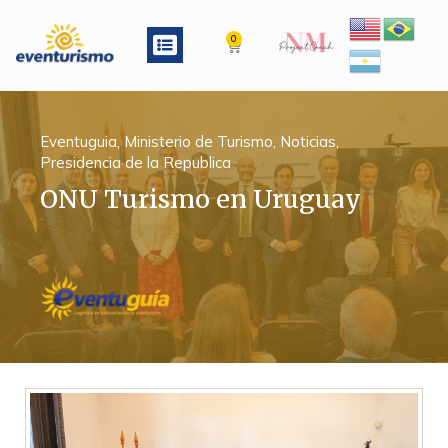
Ir
al
Menu
0
Cart
contenido
Eventuguia
,
Ministerio de Turismo
,
Noticias
,
Presidencia de la Republica
ONU Turismo en Uruguay