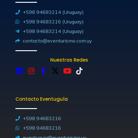
+598 94683214 (Uruguay)
+598 94683216 (Uruguay)
+598 94683214 (Uruguay)
contacto@eventurismo.com.uy
Nuestras Redes
L
I
F
X
Y
T
i
n
a
-
o
i
n
s
c
t
u
k
k
t
e
w
t
t
Contacto Eventuguía
e
a
b
i
u
o
d
g
o
t
b
k
i
r
o
t
e
+598 94683216
n
a
k
e
+598 94683216
m
-
r
eventuguia@eventurismo.uy