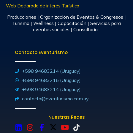
Web Declarada de interés Turístico
Producciones | Organización de Eventos & Congresos |
Turismo | Wellness | Capacitación | Servicios para
eventos sociales | Consultoría
Contacto Eventurismo
+598 94683214 (Uruguay)
+598 94683216 (Uruguay)
+598 94683214 (Uruguay)
contacto@eventurismo.com.uy
Nuestras Redes
L
I
F
X
Y
T