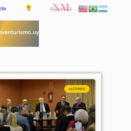
0
Cart
cto
AUTORES