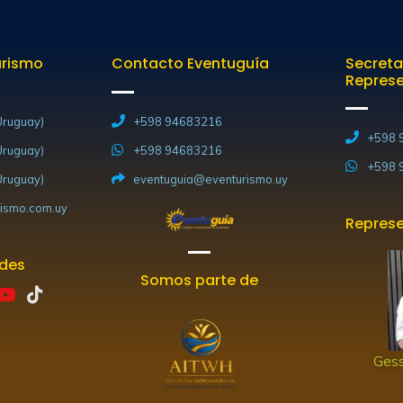
urismo
Contacto Eventuguía
Secreta
Repres
ruguay)
+598 94683216
+598 
ruguay)
+598 94683216
+598 
ruguay)
eventuguia@eventurismo.uy
ismo.com.uy
Represe
edes
Somos parte de
Y
T
o
i
u
k
t
t
Gess
u
o
b
k