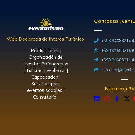
Contacto Event
Web Declarada de interés Turístico
+598 94683214 (U
Producciones |
+598 94683216 (U
Organización de
+598 94683214 (U
Eventos & Congresos
contacto@eventur
| Turismo | Wellness |
Capacitación |
Servicios para
Nuestras R
eventos sociales |
Consultoría
L
I
F
X
i
n
a
-
n
s
c
t
k
t
e
w
e
a
b
i
d
g
o
t