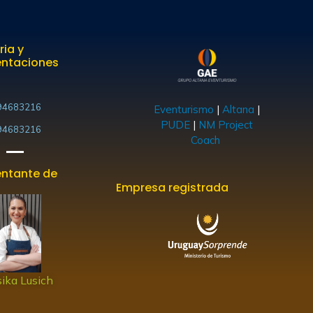
ria y
entaciones
94683216
Eventurismo
|
Altana
|
PUDE
|
NM Project
94683216
Coach
ntante de
Empresa registrada
ika Lusich