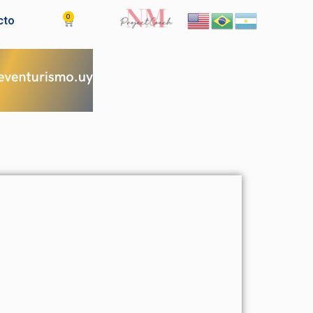
0
Cart
cto