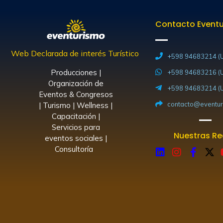
Contacto Event
Web Declarada de interés Turístico
+598 94683214 (U
Producciones |
+598 94683216 (U
Organización de
+598 94683214 (U
Eventos & Congresos
contacto@eventur
| Turismo | Wellness |
Capacitación |
Servicios para
Nuestras R
eventos sociales |
Consultoría
L
I
F
X
i
n
a
-
n
s
c
t
k
t
e
w
e
a
b
i
d
g
o
t
i
r
o
t