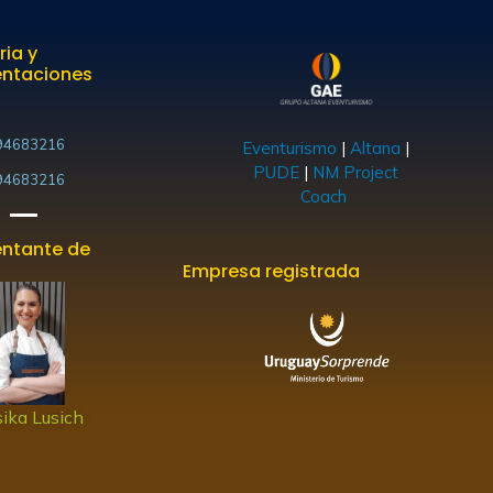
ria y
entaciones
94683216
Eventurismo
|
Altana
|
PUDE
|
NM Project
94683216
Coach
ntante de
Empresa registrada
ika Lusich