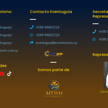
urismo
Contacto Eventuguía
Secreta
Repres
ruguay)
+598 94683216
+598 
ruguay)
+598 94683216
+598 
ruguay)
eventuguia@eventurismo.uy
ismo.com.uy
Represe
edes
Somos parte de
Y
T
o
i
u
k
t
t
Gess
u
o
b
k
e