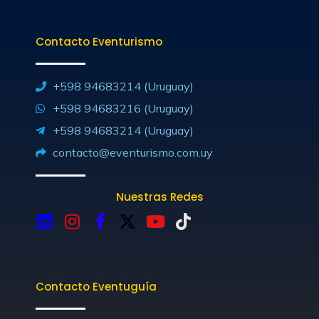
Contacto Eventurismo
+598 94683214 (Uruguay)
+598 94683216 (Uruguay)
+598 94683214 (Uruguay)
contacto@eventurismo.com.uy
Nuestras Redes
L
I
F
X
Y
T
i
n
a
-
o
i
n
s
c
t
u
k
k
t
e
w
t
t
Contacto Eventuguía
e
a
b
i
u
o
d
g
o
t
b
k