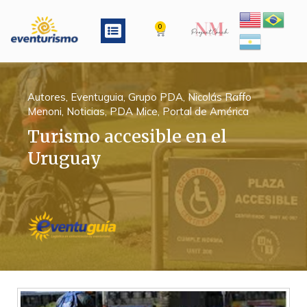
Ir
al
Menu
0
Cart
contenido
Autores
,
Eventuguia
,
Grupo PDA
,
Nicolás Raffo
Menoni
,
Noticias
,
PDA Mice
,
Portal de América
Turismo accesible en el
Uruguay