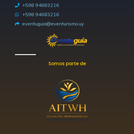
i
r
o
t
e
+598 94683216
n
a
k
e
+598 94683216
m
-
r
eventuguia@eventurismo.uy
f
Somos parte de