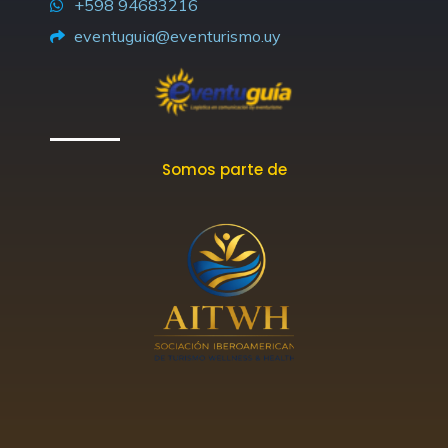
+598 94683216
m
-
r
eventuguia@eventurismo.uy
f
Somos parte de