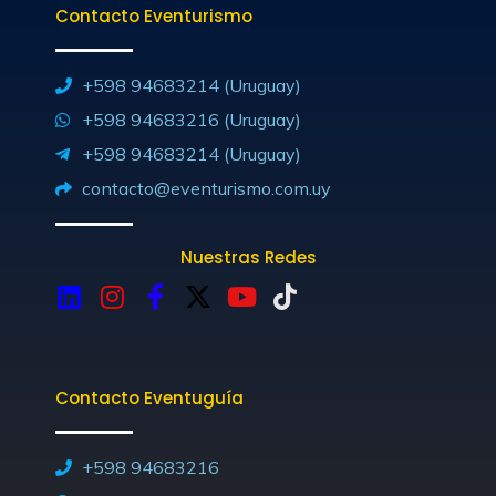
Contacto Eventurismo
+598 94683214 (Uruguay)
+598 94683216 (Uruguay)
+598 94683214 (Uruguay)
contacto@eventurismo.com.uy
Nuestras Redes
L
I
F
X
Y
T
i
n
a
-
o
i
n
s
c
t
u
k
k
t
e
w
t
t
Contacto Eventuguía
e
a
b
i
u
o
d
g
o
t
b
k
i
r
o
t
e
+598 94683216
n
a
k
e