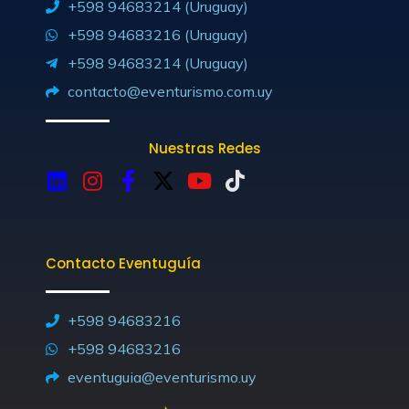
+598 94683214 (Uruguay)
+598 94683216 (Uruguay)
+598 94683214 (Uruguay)
contacto@eventurismo.com.uy
Nuestras Redes
L
I
F
X
Y
T
i
n
a
-
o
i
n
s
c
t
u
k
k
t
e
w
t
t
Contacto Eventuguía
e
a
b
i
u
o
d
g
o
t
b
k
i
r
o
t
e
+598 94683216
n
a
k
e
+598 94683216
m
-
r
eventuguia@eventurismo.uy
f