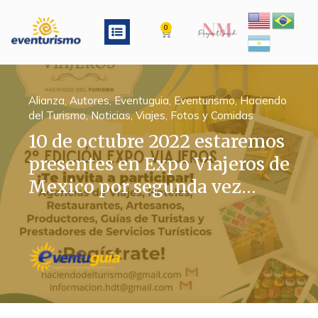
Ir
al
Menu
0
Cart
contenido
Alianza
,
Autores
,
Eventuguia
,
Eventurismo
,
Haciendo
del Turismo
,
Noticias
,
Viajes, Fotos y Comidas
10 de octubre 2022 estaremos
presentes en Expo Viajeros de
Mexico por segunda vez…