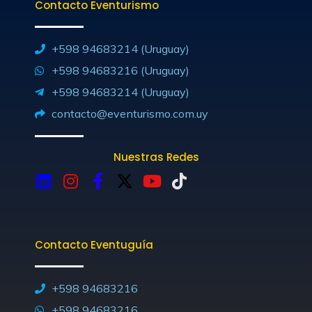
Contacto Eventurismo
+598 94683214 (Uruguay)
+598 94683216 (Uruguay)
+598 94683214 (Uruguay)
contacto@eventurismo.com.uy
Nuestras Redes
L
I
F
X
Y
T
i
n
a
-
o
i
n
s
c
t
u
k
k
t
e
w
t
t
Contacto Eventuguía
e
a
b
i
u
o
d
g
o
t
b
k
i
r
o
t
e
+598 94683216
n
a
k
e
+598 94683216