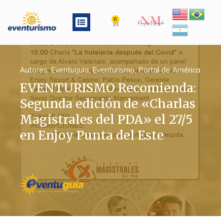
Ir
al
Menu
0
Cart
contenido
Autores
,
Eventuguia
,
Eventurismo
,
Portal de América
EVENTURISMO Recomienda:
Segunda edición de «Charlas
Magistrales del PDA» el 27/5
en Enjoy Punta del Este