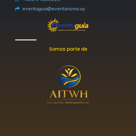
m
-
r
eventuguia@eventurismo.uy
f
Somos parte de