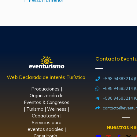
Contacto Event
Web Declarada de interés Turístico
+598 94683214 (U
Producciones |
+598 94683214 (U
Organización de
+598 94683214 (U
Eventos & Congresos
contacto@eventur
| Turismo | Wellness |
Capacitación |
Servicios para
Nuestras R
eventos sociales |
Consultoría