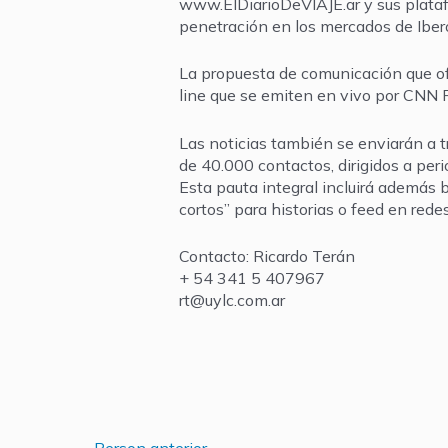
www.ElDiarioDeVIAJE.ar y sus plataf
penetración en los mercados de Iber
La propuesta de comunicación que of
line que se emiten en vivo por CNN 
Las noticias también se enviarán a t
de 40.000 contactos, dirigidos a peri
Esta pauta integral incluirá además b
cortos” para historias o feed en redes
Contacto: Ricardo Terán
+ 54 341 5 407967
rt@uylc.com.ar
←
Person anterior