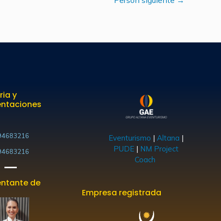
ria y
entaciones
94683216
Eventurismo
|
Altana
|
PUDE
|
NM Project
94683216
Coach
ntante de
Empresa registrada