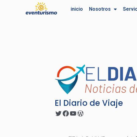
Ir
Navegación
inicio
Nosotros
Servi
al
de
contenido
entradas
El Diario de Viaje