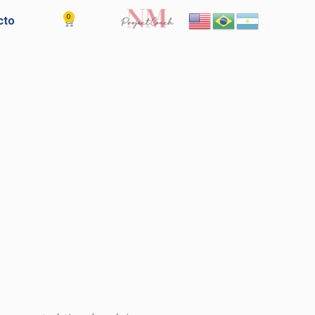
0
Cart
cto