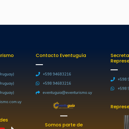
urismo
Contacto Eventuguía
Secreta
Repres
ruguay)
+598 94683216
+598 
ruguay)
+598 94683216
+598 
ruguay)
eventuguia@eventurismo.uy
ismo.com.uy
Represe
edes
Somos parte de