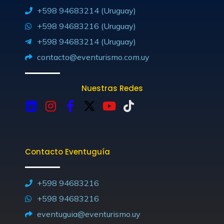
+598 94683214 (Uruguay)
+598 94683216 (Uruguay)
+598 94683214 (Uruguay)
contacto@eventurismo.com.uy
Nuestras Redes
L
I
F
X
Y
T
i
n
a
-
o
i
n
s
c
t
u
k
k
t
e
w
t
t
Contacto Eventuguía
e
a
b
i
u
o
d
g
o
t
b
k
i
r
o
t
e
+598 94683216
n
a
k
e
+598 94683216
m
-
r
eventuguia@eventurismo.uy
f