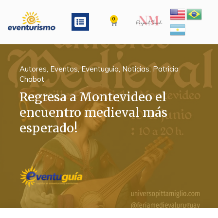
Ir
al
Menu
0
Cart
contenido
Autores
,
Eventos
,
Eventuguia
,
Noticias
,
Patricia
Chabot
Regresa a Montevideo el
encuentro medieval más
esperado!