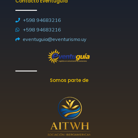
Contacto Eventuguía
e
a
b
i
u
o
d
g
o
t
b
k
i
r
o
t
e
+598 94683216
n
a
k
e
+598 94683216
m
-
r
eventuguia@eventurismo.uy
f
Somos parte de