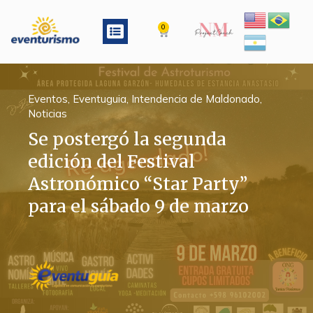
Ir
al
Menu
0
Cart
contenido
Eventos
,
Eventuguia
,
Intendencia de Maldonado
,
Noticias
Se postergó la segunda
edición del Festival
Astronómico “Star Party”
para el sábado 9 de marzo