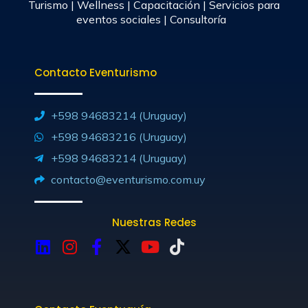
Turismo | Wellness | Capacitación | Servicios para
eventos sociales | Consultoría
Contacto Eventurismo
+598 94683214 (Uruguay)
+598 94683216 (Uruguay)
+598 94683214 (Uruguay)
contacto@eventurismo.com.uy
Nuestras Redes
L
I
F
X
Y
T
i
n
a
-
o
i
n
s
c
t
u
k
k
t
e
w
t
t