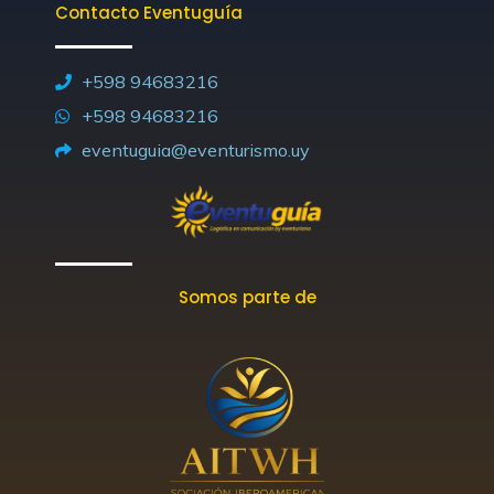
Contacto Eventuguía
e
a
b
i
u
o
d
g
o
t
b
k
i
r
o
t
e
+598 94683216
n
a
k
e
+598 94683216
m
-
r
eventuguia@eventurismo.uy
f
Somos parte de