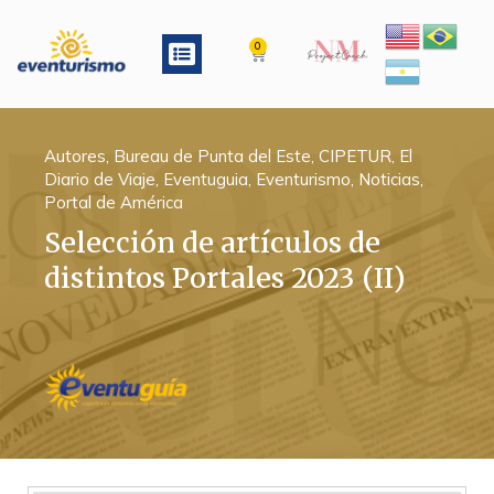
Ir
al
Menu
0
Cart
contenido
Autores
,
Bureau de Punta del Este
,
CIPETUR
,
El
Diario de Viaje
,
Eventuguia
,
Eventurismo
,
Noticias
,
Portal de América
Selección de artículos de
distintos Portales 2023 (II)