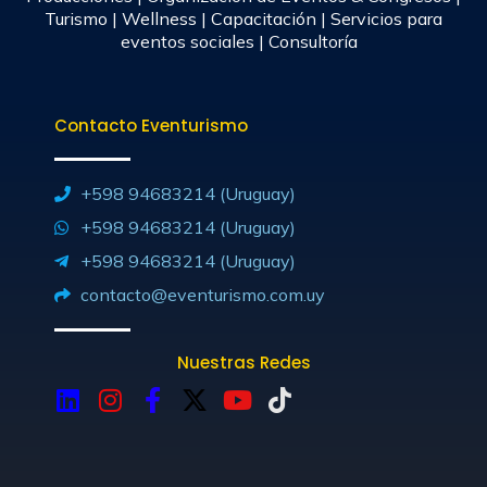
Turismo | Wellness | Capacitación | Servicios para
eventos sociales | Consultoría
Contacto Eventurismo
+598 94683214 (Uruguay)
+598 94683214 (Uruguay)
+598 94683214 (Uruguay)
contacto@eventurismo.com.uy
Nuestras Redes
L
I
F
X
Y
T
i
n
a
-
o
i
n
s
c
t
u
k
k
t
e
w
t
t