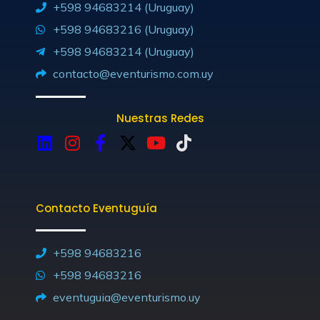
+598 94683214 (Uruguay)
+598 94683216 (Uruguay)
+598 94683214 (Uruguay)
contacto@eventurismo.com.uy
Nuestras Redes
L
I
F
X
Y
T
i
n
a
-
o
i
n
s
c
t
u
k
k
t
e
w
t
t
Contacto Eventuguía
e
a
b
i
u
o
d
g
o
t
b
k
i
r
o
t
e
+598 94683216
n
a
k
e
+598 94683216
m
-
r
eventuguia@eventurismo.uy
f