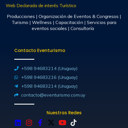
Web Declarada de interés Turístico
Producciones | Organización de Eventos & Congresos |
Turismo | Wellness | Capacitación | Servicios para
eventos sociales | Consultoría
Contacto Eventurismo
+598 94683214 (Uruguay)
+598 94683216 (Uruguay)
+598 94683214 (Uruguay)
contacto@eventurismo.com.uy
Nuestras Redes
L
I
F
X
Y
T