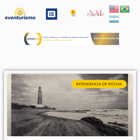
Ir
al
Menu
0
Cart
contenido
INTENDENCIA DE ROCHA