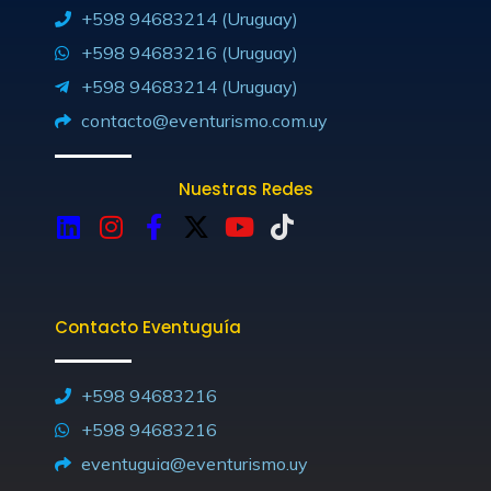
+598 94683214 (Uruguay)
+598 94683216 (Uruguay)
+598 94683214 (Uruguay)
contacto@eventurismo.com.uy
Nuestras Redes
L
I
F
X
Y
T
i
n
a
-
o
i
n
s
c
t
u
k
k
t
e
w
t
t
Contacto Eventuguía
e
a
b
i
u
o
d
g
o
t
b
k
i
r
o
t
e
+598 94683216
n
a
k
e
+598 94683216
m
-
r
eventuguia@eventurismo.uy
f