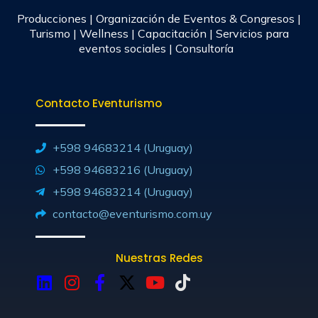
Producciones | Organización de Eventos & Congresos |
Turismo | Wellness | Capacitación | Servicios para
eventos sociales | Consultoría
Contacto Eventurismo
+598 94683214 (Uruguay)
+598 94683216 (Uruguay)
+598 94683214 (Uruguay)
contacto@eventurismo.com.uy
Nuestras Redes
L
I
F
X
Y
T
i
n
a
-
o
i