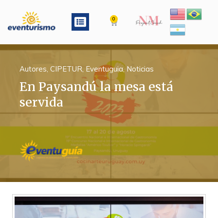
Ir
al
Menu
0
Cart
contenido
Autores
,
CIPETUR
,
Eventuguia
,
Noticias
En Paysandú la mesa está
servida